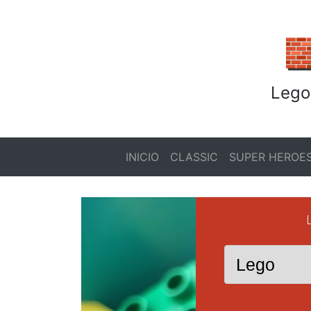

Lego
INICIO
CLASSIC
SUPER HEROE