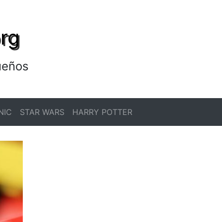
rg
ueños
NIC
STAR WARS
HARRY POTTER