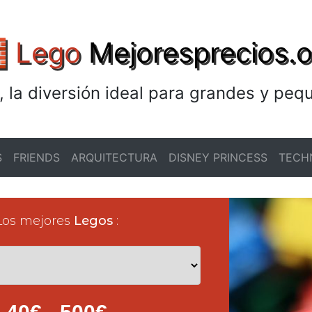
 Lego
Mejoresprecios.o
, la diversión ideal para grandes y peq
S
FRIENDS
ARQUITECTURA
DISNEY PRINCESS
TECH
Los mejores
Legos
: