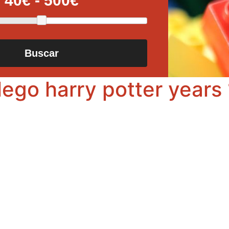
Buscar
ego harry potter years 