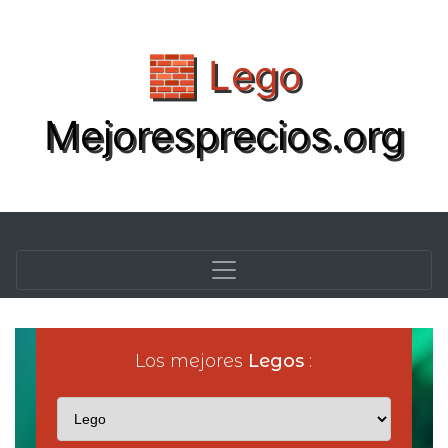
🧱 Lego
Mejoresprecios.org
Los mejores
Legos
: