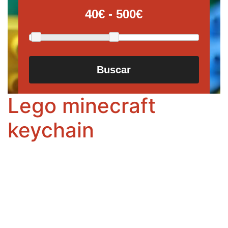
Buscar
Lego minecraft
keychain